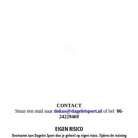
VOLG ONS VOOR OEFENINGEN EN TIPS OP
INSTAGRAM ->
CONTACT
Stuur een mail naar
dokus@dageletsport.nl
of bel
06-
24229469
EIGEN RISICO
Deelname aan Dagelet Sport doe je geheel op eigen risico. Tijdens de training